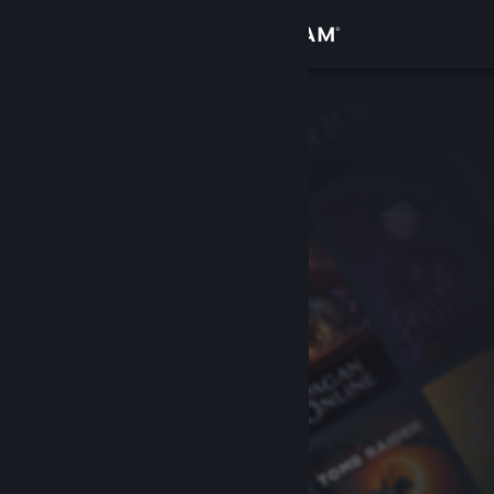
Войти
Магазин
Сообщество
Информация
Поддержка
Изменить язык
Скачать мобильное приложение Steam
Полная версия