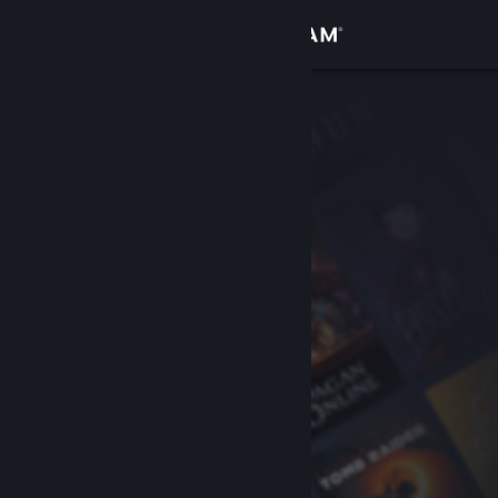
Войти
Магазин
Сообщество
Информация
Поддержка
Изменить язык
Скачать мобильное приложение Steam
Полная версия