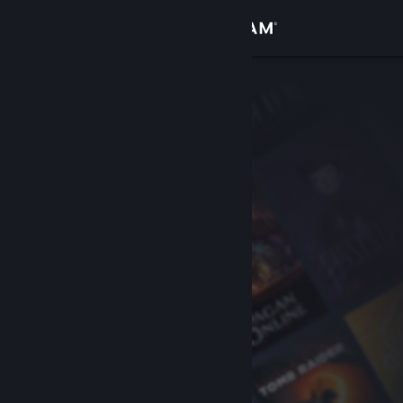
Войти
Магазин
Сообщество
Информация
Поддержка
Изменить язык
Скачать мобильное приложение Steam
Полная версия