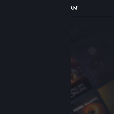
Войти
Магазин
Сообщество
Информация
Поддержка
Изменить язык
Скачать мобильное приложение Steam
Полная версия