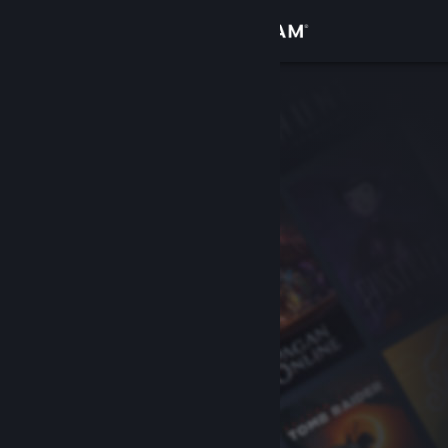
Войти
Магазин
Сообщество
Информация
Поддержка
Изменить язык
Скачать мобильное приложение Steam
Полная версия