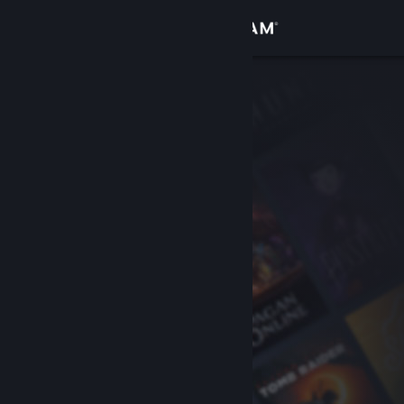
Войти
Магазин
Сообщество
Информация
Поддержка
Изменить язык
Скачать мобильное приложение Steam
Полная версия