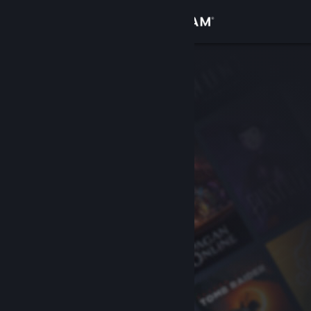
Войти
Магазин
Сообщество
Информация
Поддержка
Изменить язык
Скачать мобильное приложение Steam
Полная версия