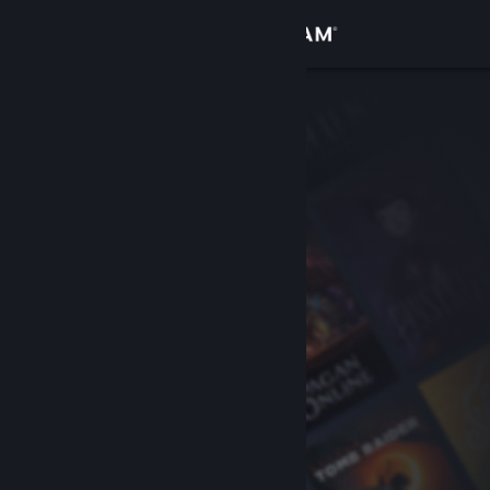
Войти
Магазин
Сообщество
Информация
Поддержка
Изменить язык
Скачать мобильное приложение Steam
Полная версия