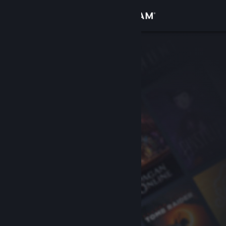
Войти
Магазин
Сообщество
Информация
Поддержка
Изменить язык
Скачать мобильное приложение Steam
Полная версия