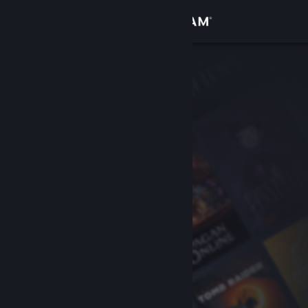
Войти
Магазин
Сообщество
Информация
Поддержка
Изменить язык
Скачать мобильное приложение Steam
Полная версия