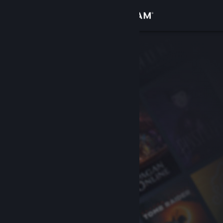
Войти
Магазин
Сообщество
Информация
Поддержка
Изменить язык
Скачать мобильное приложение Steam
Полная версия