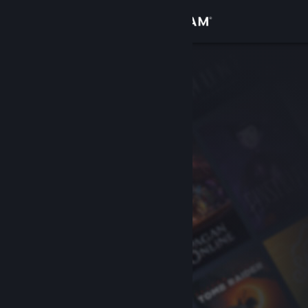
Войти
Магазин
Сообщество
Информация
Поддержка
Изменить язык
Скачать мобильное приложение Steam
Полная версия