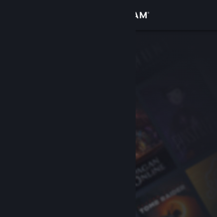
Войти
Магазин
Сообщество
Информация
Поддержка
Изменить язык
Скачать мобильное приложение Steam
Полная версия