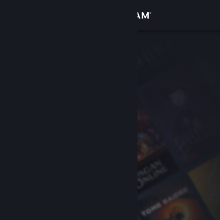
Войти
Магазин
Сообщество
Информация
Поддержка
Изменить язык
Скачать мобильное приложение Steam
Полная версия