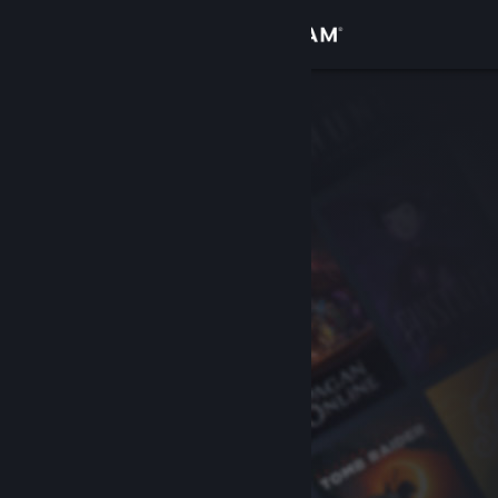
Войти
Магазин
Сообщество
Информация
Поддержка
Изменить язык
Скачать мобильное приложение Steam
Полная версия