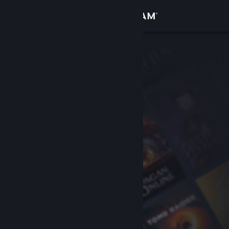
Войти
Магазин
Сообщество
Информация
Поддержка
Изменить язык
Скачать мобильное приложение Steam
Полная версия