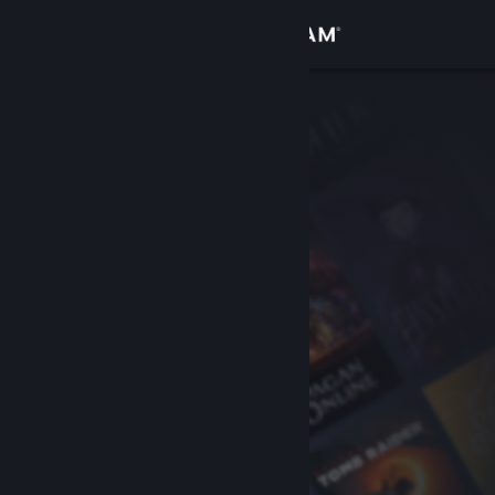
Войти
Магазин
Сообщество
Информация
Поддержка
Изменить язык
Скачать мобильное приложение Steam
Полная версия