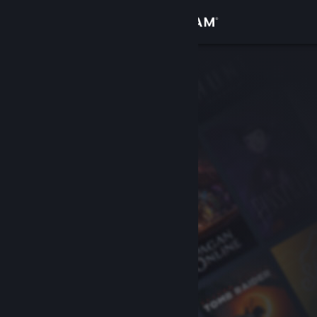
Войти
Магазин
Сообщество
Информация
Поддержка
Изменить язык
Скачать мобильное приложение Steam
Полная версия