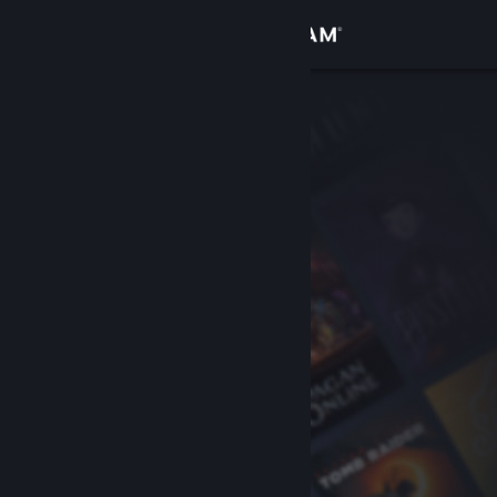
Войти
Магазин
Сообщество
Информация
Поддержка
Изменить язык
Скачать мобильное приложение Steam
Полная версия