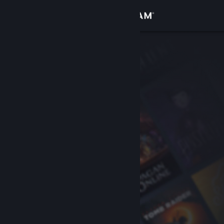
Войти
Магазин
Сообщество
Информация
Поддержка
Изменить язык
Скачать мобильное приложение Steam
Полная версия