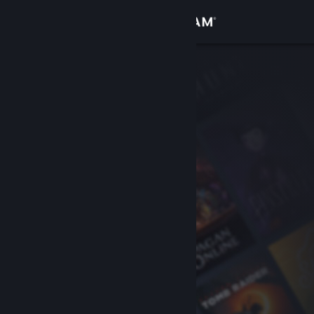
Войти
Магазин
Сообщество
Информация
Поддержка
Изменить язык
Скачать мобильное приложение Steam
Полная версия