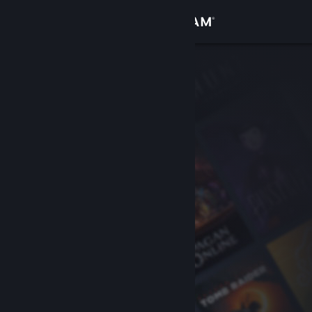
Войти
Магазин
Сообщество
Информация
Поддержка
Изменить язык
Скачать мобильное приложение Steam
Полная версия