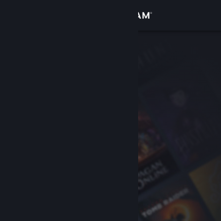
Войти
Магазин
Сообщество
Информация
Поддержка
Изменить язык
Скачать мобильное приложение Steam
Полная версия