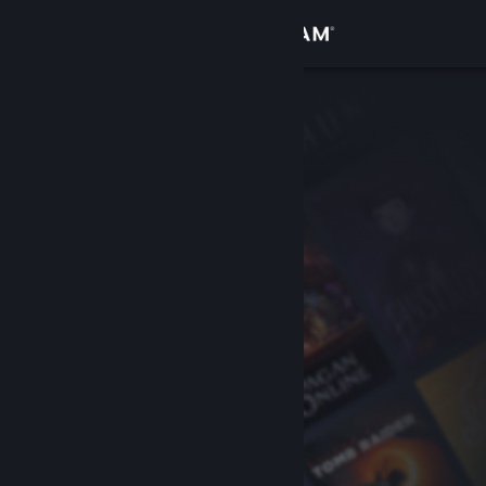
Войти
Магазин
Сообщество
Информация
Поддержка
Изменить язык
Скачать мобильное приложение Steam
Полная версия