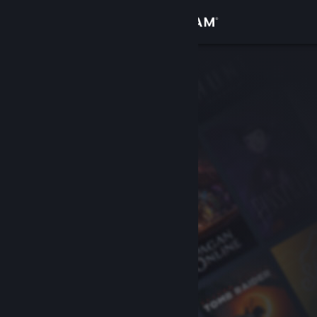
Войти
Магазин
Сообщество
Информация
Поддержка
Изменить язык
Скачать мобильное приложение Steam
Полная версия