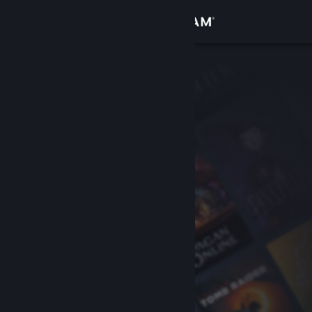
Войти
Магазин
Сообщество
Информация
Поддержка
Изменить язык
Скачать мобильное приложение Steam
Полная версия