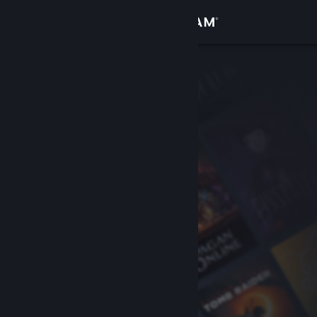
Войти
Магазин
Сообщество
Информация
Поддержка
Изменить язык
Скачать мобильное приложение Steam
Полная версия