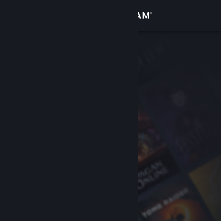
Войти
Магазин
Сообщество
Информация
Поддержка
Изменить язык
Скачать мобильное приложение Steam
Полная версия