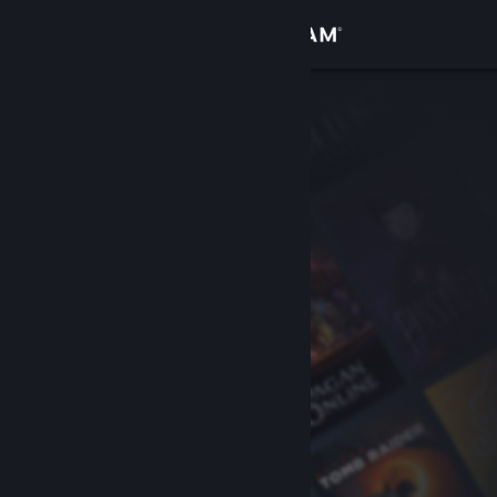
Войти
Магазин
Сообщество
Информация
Поддержка
Изменить язык
Скачать мобильное приложение Steam
Полная версия