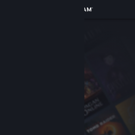
Войти
Магазин
Сообщество
Информация
Поддержка
Изменить язык
Скачать мобильное приложение Steam
Полная версия