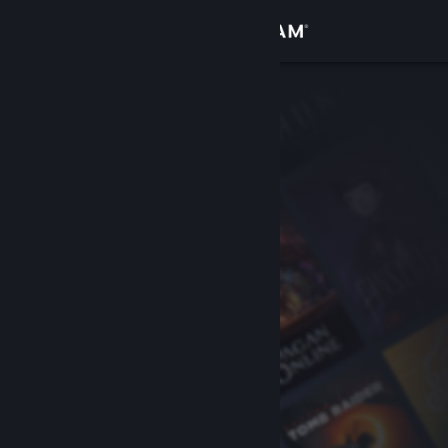
Войти
Магазин
Сообщество
Информация
Поддержка
Изменить язык
Скачать мобильное приложение Steam
Полная версия