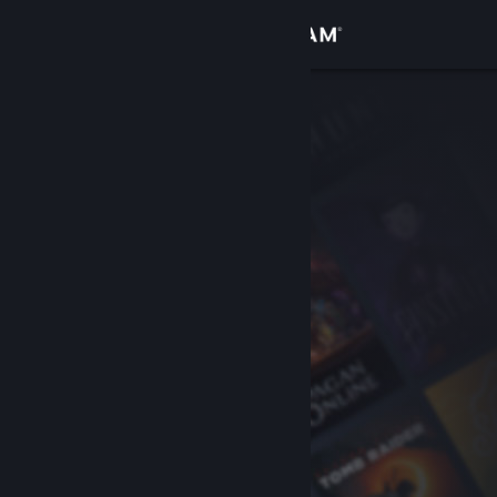
Войти
Магазин
Сообщество
Информация
Поддержка
Изменить язык
Скачать мобильное приложение Steam
Полная версия