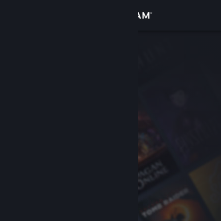
Войти
Магазин
Сообщество
Информация
Поддержка
Изменить язык
Скачать мобильное приложение Steam
Полная версия