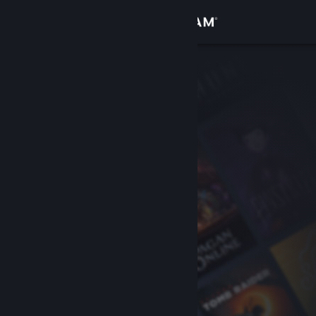
Войти
Магазин
Сообщество
Информация
Поддержка
Изменить язык
Скачать мобильное приложение Steam
Полная версия