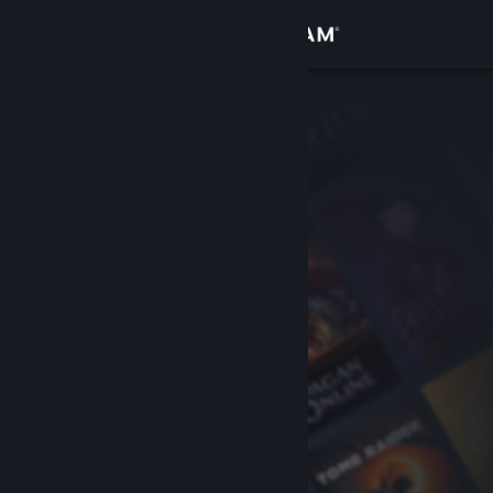
Войти
Магазин
Сообщество
Информация
Поддержка
Изменить язык
Скачать мобильное приложение Steam
Полная версия