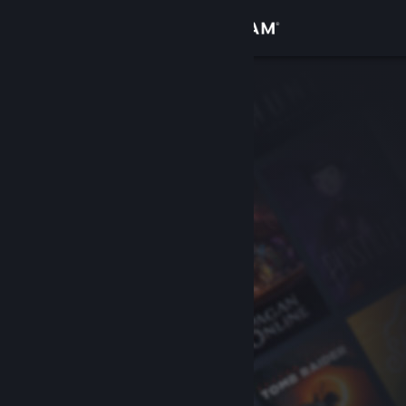
Войти
Магазин
Сообщество
Информация
Поддержка
Изменить язык
Скачать мобильное приложение Steam
Полная версия