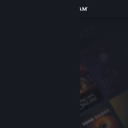
Войти
Магазин
Сообщество
Информация
Поддержка
Изменить язык
Скачать мобильное приложение Steam
Полная версия