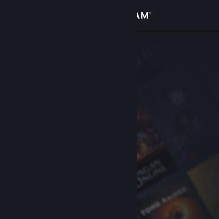
Войти
Магазин
Сообщество
Информация
Поддержка
Изменить язык
Скачать мобильное приложение Steam
Полная версия