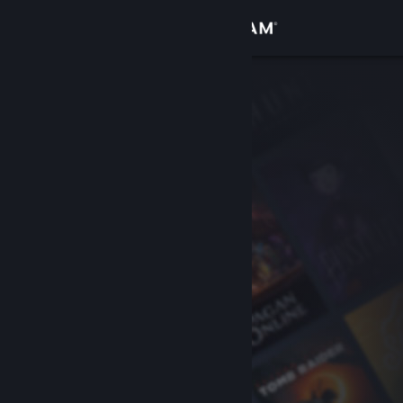
Войти
Магазин
Сообщество
Информация
Поддержка
Изменить язык
Скачать мобильное приложение Steam
Полная версия