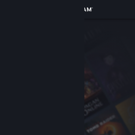
Войти
Магазин
Сообщество
Информация
Поддержка
Изменить язык
Скачать мобильное приложение Steam
Полная версия