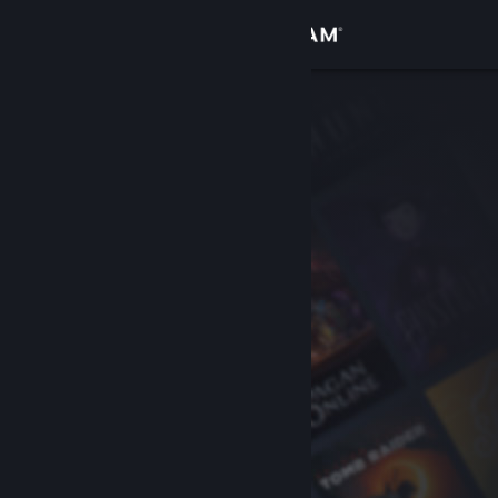
Войти
Магазин
Сообщество
Информация
Поддержка
Изменить язык
Скачать мобильное приложение Steam
Полная версия