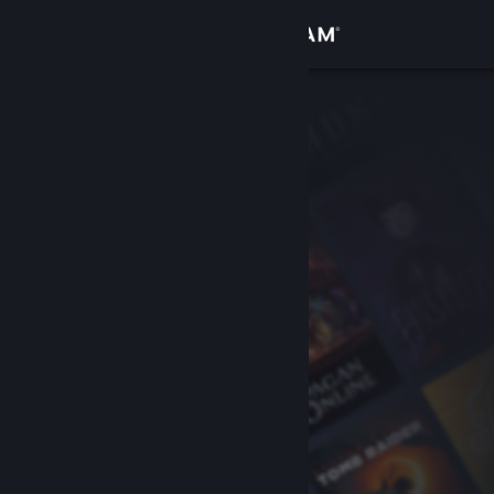
Войти
Магазин
Сообщество
Информация
Поддержка
Изменить язык
Скачать мобильное приложение Steam
Полная версия