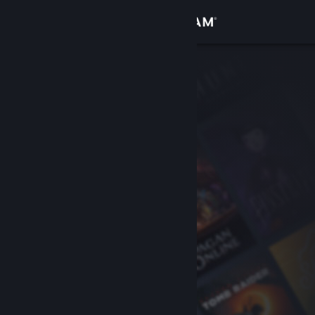
Войти
Магазин
Сообщество
Информация
Поддержка
Изменить язык
Скачать мобильное приложение Steam
Полная версия