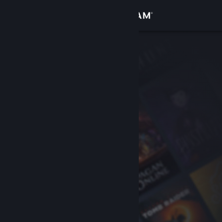
Войти
Магазин
Сообщество
Информация
Поддержка
Изменить язык
Скачать мобильное приложение Steam
Полная версия