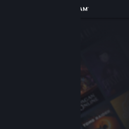
Войти
Магазин
Сообщество
Информация
Поддержка
Изменить язык
Скачать мобильное приложение Steam
Полная версия