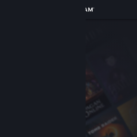
Войти
Магазин
Сообщество
Информация
Поддержка
Изменить язык
Скачать мобильное приложение Steam
Полная версия