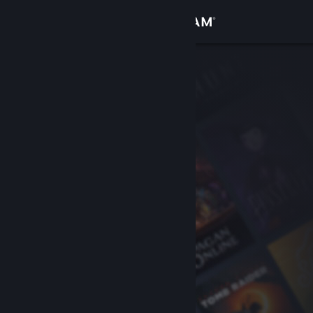
Войти
Магазин
Сообщество
Информация
Поддержка
Изменить язык
Скачать мобильное приложение Steam
Полная версия