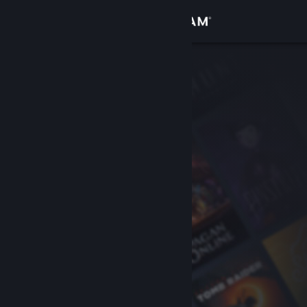
Войти
Магазин
Сообщество
Информация
Поддержка
Изменить язык
Скачать мобильное приложение Steam
Полная версия