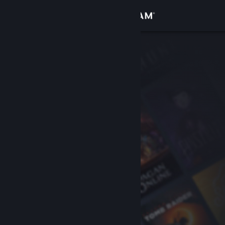
Войти
Магазин
Сообщество
Информация
Поддержка
Изменить язык
Скачать мобильное приложение Steam
Полная версия