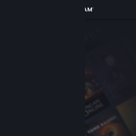
Войти
Магазин
Сообщество
Информация
Поддержка
Изменить язык
Скачать мобильное приложение Steam
Полная версия